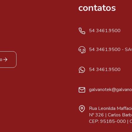
contatos
54 3461.9500
54 3461.9500 - SA
co
54 3461.9500
galvanotek@galvano
Rua Leonilda Maffaci
Nº 326 | Carlos Barbo
CEP: 95185-000 | Cx