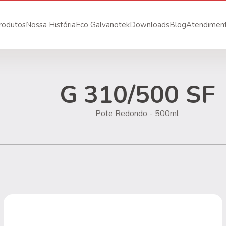
rodutos
Nossa História
Eco Galvanotek
Downloads
Blog
Atendimen
G 310/500 SF
Pote Redondo - 500ml