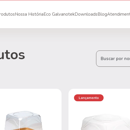
rodutos
Nossa História
Eco Galvanotek
Downloads
Blog
Atendimen
utos
Lançamento