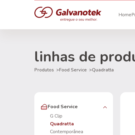
Home
P
linhas de prod
Produtos
>
Food Service
>
Quadratta
Food Service
G Clip
Quadratta
Contemporânea