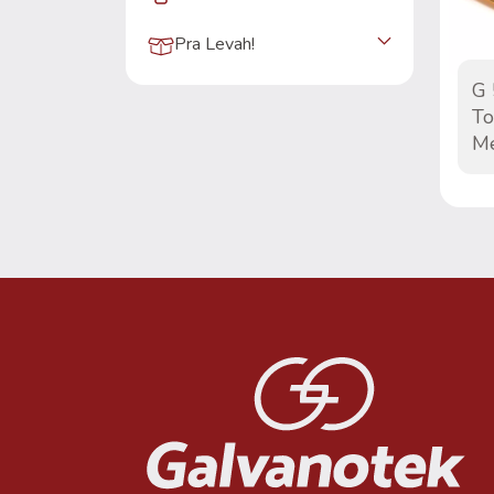
Pra Levah!
G
To
Mé