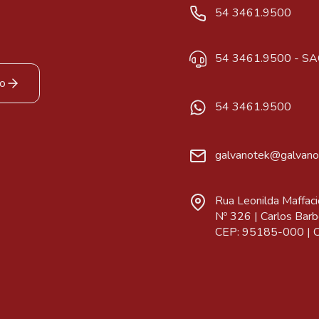
54 3461.9500
54 3461.9500 - SA
co
54 3461.9500
galvanotek@galvano
Rua Leonilda Maffaci
Nº 326 | Carlos Barbo
CEP: 95185-000 | Cx