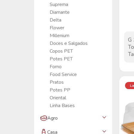
Suprema
Diamante
Delta
Flower
Millenium
G
Doces e Salgados
To
Copos PET
Ta
Potes PET
Forno
Food Service
Pratos
La
Potes PP
Oriental
Linha Bases
Agro
Casa