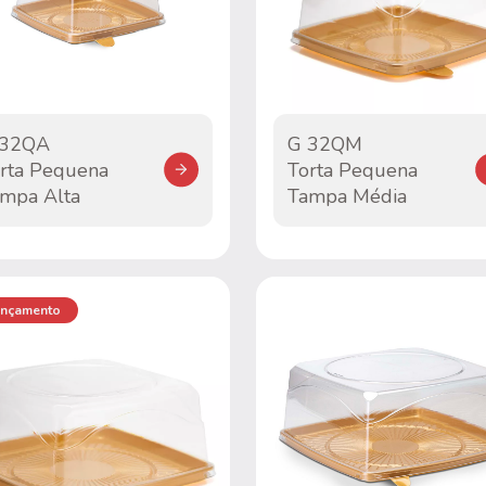
 32QA
G 32QM
rta Pequena
Torta Pequena
mpa Alta
Tampa Média
nçamento