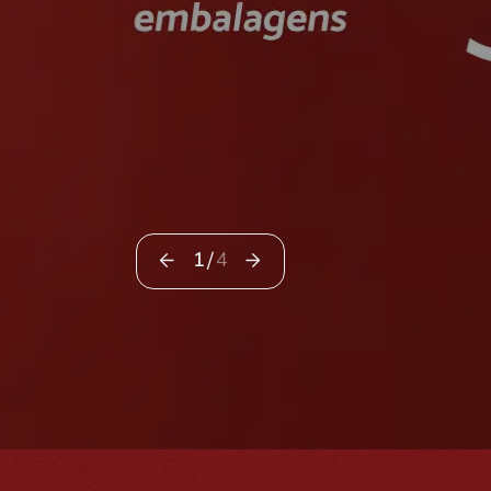
1
/
4