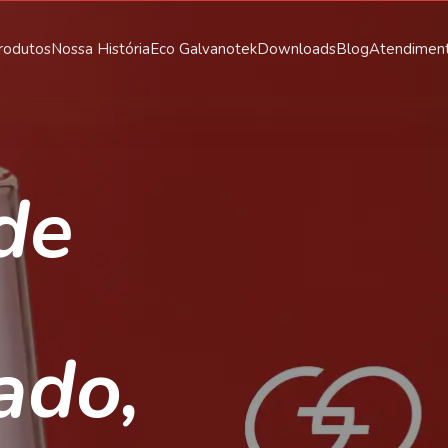
rodutos
Nossa História
Eco Galvanotek
Downloads
Blog
Atendimen
de
,
ado,