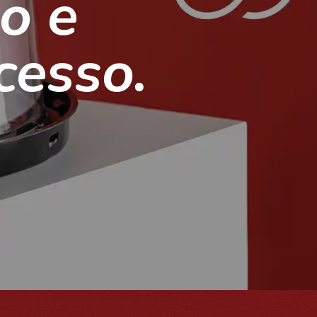
o e
cesso.